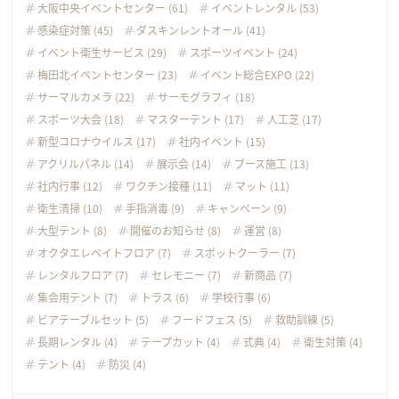
大阪中央イベントセンター (61)
イベントレンタル (53)
感染症対策 (45)
ダスキンレントオール (41)
イベント衛生サービス (29)
スポーツイベント (24)
梅田北イベントセンター (23)
イベント総合EXPO (22)
サーマルカメラ (22)
サーモグラフィ (18)
スポーツ大会 (18)
マスターテント (17)
人工芝 (17)
新型コロナウイルス (17)
社内イベント (15)
アクリルパネル (14)
展示会 (14)
ブース施工 (13)
社内行事 (12)
ワクチン接種 (11)
マット (11)
衛生清掃 (10)
手指消毒 (9)
キャンペーン (9)
大型テント (8)
開催のお知らせ (8)
運営 (8)
オクタエレベイトフロア (7)
スポットクーラー (7)
レンタルフロア (7)
セレモニー (7)
新商品 (7)
集会用テント (7)
トラス (6)
学校行事 (6)
ビアテーブルセット (5)
フードフェス (5)
救助訓練 (5)
長期レンタル (4)
テープカット (4)
式典 (4)
衛生対策 (4)
テント (4)
防災 (4)