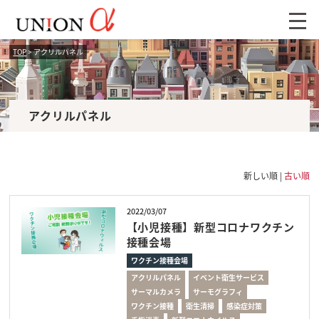
TOP
> アクリルパネル
アクリルパネル
新しい順 |
古い順
2022/03/07
【小児接種】新型コロナワクチン
接種会場
ワクチン接種会場
アクリルパネル
イベント衛生サービス
サーマルカメラ
サーモグラフィ
ワクチン接種
衛生清掃
感染症対策