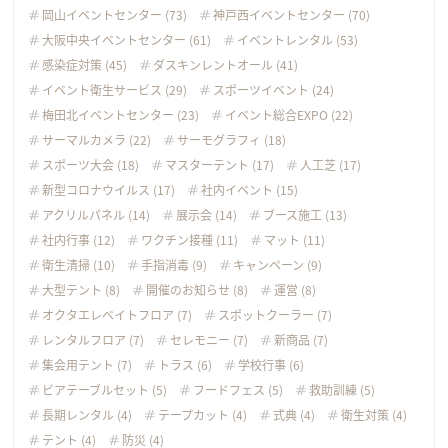
岡山イベントセンター (73)
神戸西イベントセンター (70)
大阪中央イベントセンター (61)
イベントレンタル (53)
感染症対策 (45)
ダスキンレントオール (41)
イベント衛生サービス (29)
スポーツイベント (24)
梅田北イベントセンター (23)
イベント総合EXPO (22)
サーマルカメラ (22)
サーモグラフィ (18)
スポーツ大会 (18)
マスターテント (17)
人工芝 (17)
新型コロナウイルス (17)
社内イベント (15)
アクリルパネル (14)
展示会 (14)
ブース施工 (13)
社内行事 (12)
ワクチン接種 (11)
マット (11)
衛生清掃 (10)
手指消毒 (9)
キャンペーン (9)
大型テント (8)
開催のお知らせ (8)
運営 (8)
オクタエレベイトフロア (7)
スポットクーラー (7)
レンタルフロア (7)
セレモニー (7)
新商品 (7)
集会用テント (7)
トラス (6)
学校行事 (6)
ビアテーブルセット (5)
フードフェス (5)
救助訓練 (5)
長期レンタル (4)
テープカット (4)
式典 (4)
衛生対策 (4)
テント (4)
防災 (4)