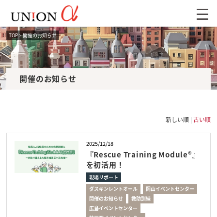
TOP
> 開催のお知らせ
開催のお知らせ
新しい順 |
古い順
2025/12/18
『Rescue Training Module®︎』
を初活用！
現場リポート
ダスキンレントオール
岡山イベントセンター
開催のお知らせ
救助訓練
広島イベントセンター