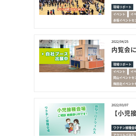
現場リポート
イベント
イ
赤坂イベントセ
2022/04/25
内覧会
現場リポート
イベント
イ
岡山イベントセ
梅田北イベント
2022/03/07
【小児
ワクチン接種会
アクリルパネル