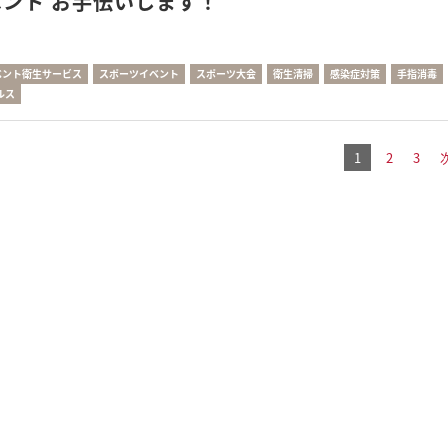
ント お手伝いします！
ベント衛生サービス
スポーツイベント
スポーツ大会
衛生清掃
感染症対策
手指消毒
ルス
1
2
3