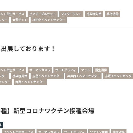
ベント衛生サービス
ビアテーブルセット
マスターテント
感染症対策
手指消毒
ンター
大型テント
梅田北イベントセンター
に出展しております！
ベント衛生サービス
サーマルカメラ
サーモグラフィ
マット
衛生清掃
ンター
感染症対策
広島イベントセンター
神戸西イベントセンター
赤坂イベントセンタ
センター
姫路イベントセンター
接種】新型コロナワクチン接種会場
場
イベント衛生サービス
サーマルカメラ
サーモグラフィ
ワクチン接種
衛生清掃