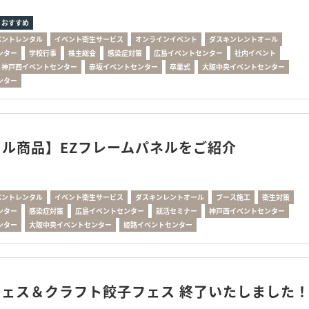
おすすめ
ベントレンタル
イベント衛生サービス
オンラインイベント
ダスキンレントオール
ンター
学校行事
株主総会
感染症対策
広島イベントセンター
社内イベント
神戸西イベントセンター
赤坂イベントセンター
卒業式
大阪中央イベントセンター
ンター
タル商品】EZフレームパネルをご紹介
ベントレンタル
イベント衛生サービス
ダスキンレントオール
ブース施工
衛生対策
ンター
感染症対策
広島イベントセンター
就活セミナー
神戸西イベントセンター
ンター
大阪中央イベントセンター
姫路イベントセンター
フェス＆クラフト餃子フェス 終了いたしました